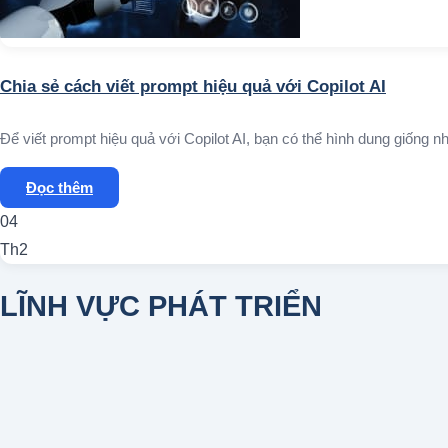
Chia sẻ cách viết prompt hiệu quả với Copilot AI
Để viết prompt hiệu quả với Copilot AI, bạn có thể hình dung giống nh
Đọc thêm
04
Th2
LĨNH VỰC PHÁT TRIỂN