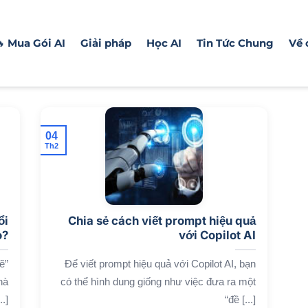
 Mua Gói AI
Giải pháp
Học AI
Tin Tức Chung
Về 
04
Th2
ổi
Chia sẻ cách viết prompt hiệu quả
o?
với Copilot AI
ẽ”
Để viết prompt hiệu quả với Copilot AI, bạn
hà
có thể hình dung giống như việc đưa ra một
.]
“đề [...]