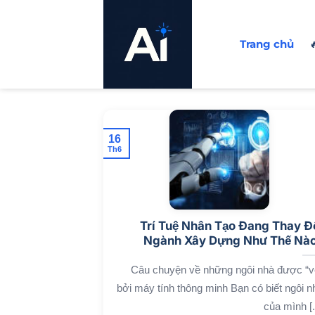
Bỏ
qua
Trang chủ

nội
dung
16
Th6
Trí Tuệ Nhân Tạo Đang Thay Đ
Ngành Xây Dựng Như Thế Nà
Câu chuyện về những ngôi nhà được “v
bởi máy tính thông minh Bạn có biết ngôi n
của mình [..