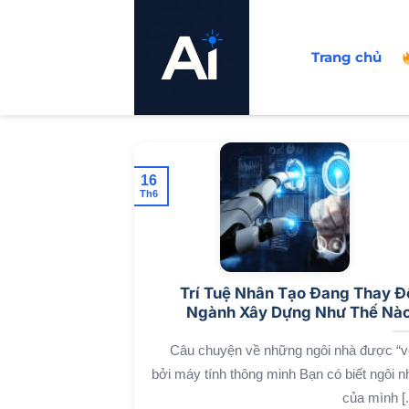
Bỏ
qua
Trang chủ
nội
dung
16
Th6
Trí Tuệ Nhân Tạo Đang Thay Đ
Ngành Xây Dựng Như Thế Nà
Câu chuyện về những ngôi nhà được “v
bởi máy tính thông minh Bạn có biết ngôi n
của mình [..