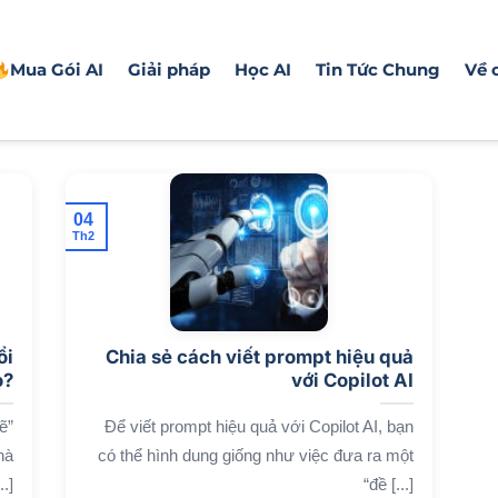
Mua Gói AI
Giải pháp
Học AI
Tin Tức Chung
Về 
04
Th2
ổi
Chia sẻ cách viết prompt hiệu quả
o?
với Copilot AI
ẽ”
Để viết prompt hiệu quả với Copilot AI, bạn
hà
có thể hình dung giống như việc đưa ra một
.]
“đề [...]