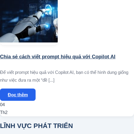
Chia sẻ cách viết prompt hiệu quả với Copilot AI
Để viết prompt hiệu quả với Copilot AI, bạn có thể hình dung giống
như việc đưa ra một “đề [...]
Đọc thêm
04
Th2
LĨNH VỰC PHÁT TRIỂN