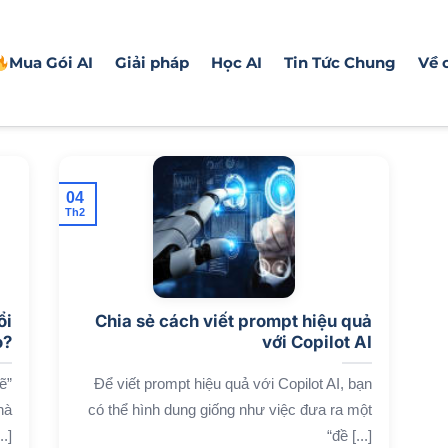
Mua Gói AI
Giải pháp
Học AI
Tin Tức Chung
Về 
04
Th2
ổi
Chia sẻ cách viết prompt hiệu quả
o?
với Copilot AI
ẽ”
Để viết prompt hiệu quả với Copilot AI, bạn
hà
có thể hình dung giống như việc đưa ra một
.]
“đề [...]