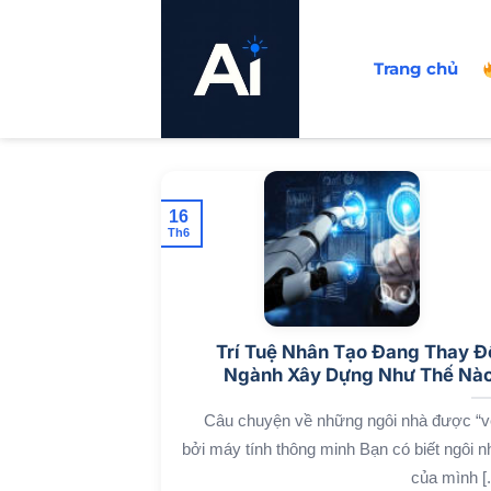
Bỏ
qua
Trang chủ
nội
dung
16
Th6
Trí Tuệ Nhân Tạo Đang Thay Đ
Ngành Xây Dựng Như Thế Nà
Câu chuyện về những ngôi nhà được “v
bởi máy tính thông minh Bạn có biết ngôi n
của mình [..