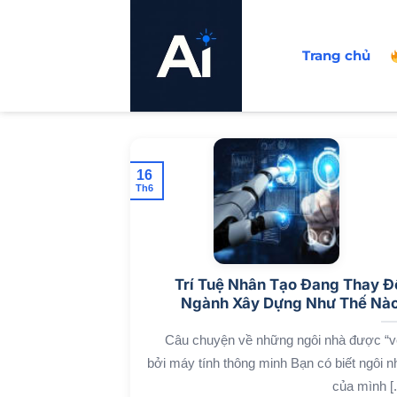
Bỏ
qua
Trang chủ
nội
dung
16
Th6
Trí Tuệ Nhân Tạo Đang Thay Đ
Ngành Xây Dựng Như Thế Nà
Câu chuyện về những ngôi nhà được “v
bởi máy tính thông minh Bạn có biết ngôi n
của mình [..