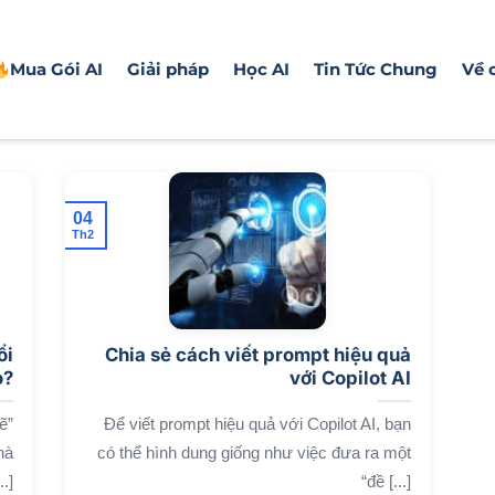
Mua Gói AI
Giải pháp
Học AI
Tin Tức Chung
Về 
04
Th2
ổi
Chia sẻ cách viết prompt hiệu quả
o?
với Copilot AI
ẽ”
Để viết prompt hiệu quả với Copilot AI, bạn
hà
có thể hình dung giống như việc đưa ra một
.]
“đề [...]