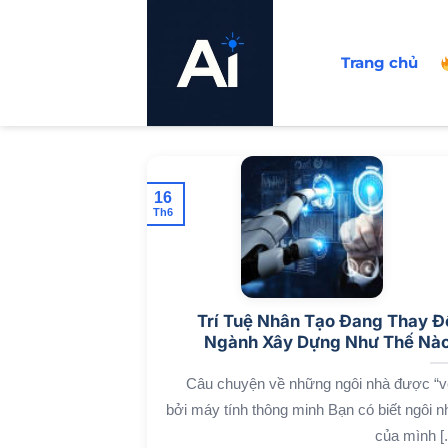
Bỏ
qua
Trang chủ
nội
dung
16
Th6
Trí Tuệ Nhân Tạo Đang Thay Đ
Ngành Xây Dựng Như Thế Nà
Câu chuyện về những ngôi nhà được “v
bởi máy tính thông minh Bạn có biết ngôi n
của mình [..