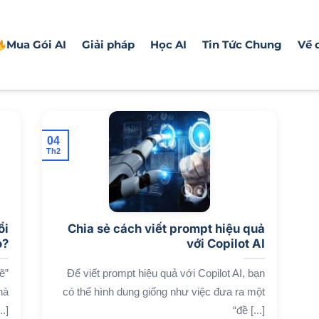
Mua Gói AI
Giải pháp
Học AI
Tin Tức Chung
Về 
04
Th2
ổi
Chia sẻ cách viết prompt hiệu quả
o?
với Copilot AI
ẽ”
Để viết prompt hiệu quả với Copilot AI, bạn
hà
có thể hình dung giống như việc đưa ra một
.]
“đề [...]