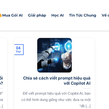
Mua Gói AI
Giải pháp
Học AI
Tin Tức Chung
Về 
04
Th2
ổi
Chia sẻ cách viết prompt hiệu quả
o?
với Copilot AI
ẽ”
Để viết prompt hiệu quả với Copilot AI, bạn
hà
có thể hình dung giống như việc đưa ra một
.]
“đề [...]