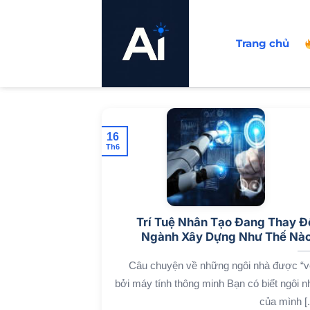
Bỏ
qua
Trang chủ
nội
dung
16
Th6
Trí Tuệ Nhân Tạo Đang Thay Đ
Ngành Xây Dựng Như Thế Nà
Câu chuyện về những ngôi nhà được “v
bởi máy tính thông minh Bạn có biết ngôi n
của mình [..