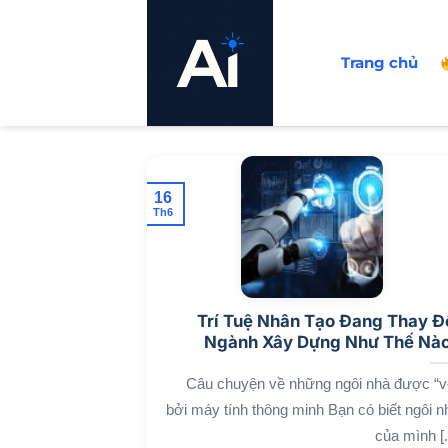
Bỏ
qua
Trang chủ
nội
dung
16
Th6
Trí Tuệ Nhân Tạo Đang Thay Đ
Ngành Xây Dựng Như Thế Nà
Câu chuyện về những ngôi nhà được “v
bởi máy tính thông minh Bạn có biết ngôi n
của mình [..