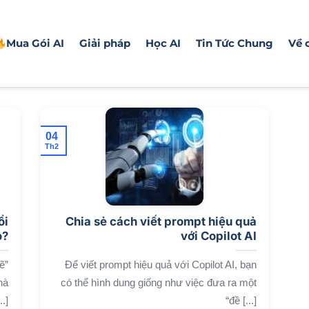
Mua Gói AI
Giải pháp
Học AI
Tin Tức Chung
Về 
04
Th2
ổi
Chia sẻ cách viết prompt hiệu quả
o?
với Copilot AI
ẽ”
Để viết prompt hiệu quả với Copilot AI, bạn
hà
có thể hình dung giống như việc đưa ra một
.]
“đề [...]