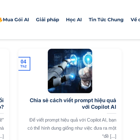
Mua Gói AI
Giải pháp
Học AI
Tin Tức Chung
Về 
04
Th2
ổi
Chia sẻ cách viết prompt hiệu quả
o?
với Copilot AI
ẽ”
Để viết prompt hiệu quả với Copilot AI, bạn
hà
có thể hình dung giống như việc đưa ra một
.]
“đề [...]