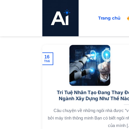
Bỏ
qua
Trang chủ
nội
dung
16
Th6
Trí Tuệ Nhân Tạo Đang Thay Đ
Ngành Xây Dựng Như Thế Nà
Câu chuyện về những ngôi nhà được “v
bởi máy tính thông minh Bạn có biết ngôi n
của mình [..